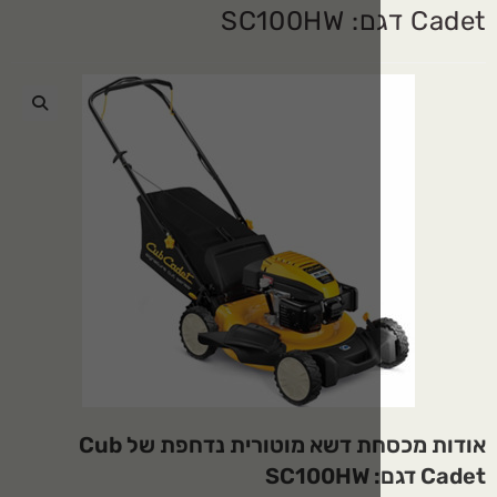
🔍
אודות מכסחת דשא מוטורית נדחפת של Cub