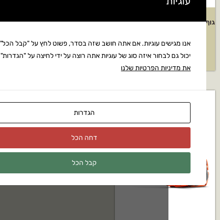
גוף מכסחת דשא נטענת RMA 460
חרמש מוטורי HUSQVARNA דגם:
יל
525RJX
ים עוגיות. אם אתה חושב שזה בסדר, פשוט לחץ על "קבל הכל". אתה
צעת מחיר
בקשה להצעת מחיר
לבחור איזה סוג של עוגיות אתה רוצה על ידי לחיצה על "הגדרות".
קרא
ות הפרטיות שלנו
הגדרות
דחה הכל
קבל הכל