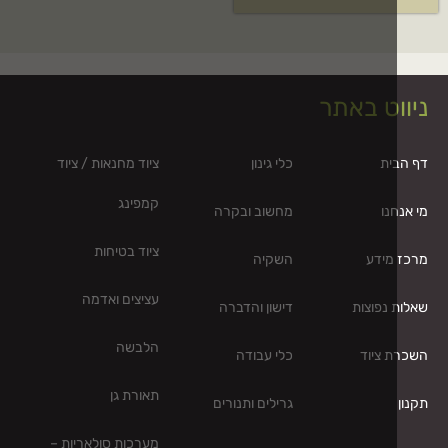
וט באתר
ית
כלי גינון
ציוד מחנאות / ציוד
קמפינג
נו
מחשוב ובקרה
ציוד בטיחות
מידע
השקיה
עציצים ואדמה
 נפוצות
דישון והדברה
הלבשה
 ציוד
כלי עבודה
תאורת גן
גרילים ותנורים
מערכות סולאריות –