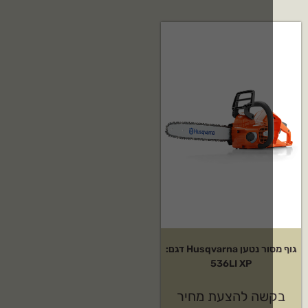
גוף מסור נטען Husqvarna דגם:
536LI XP
שה להצעת מחיר