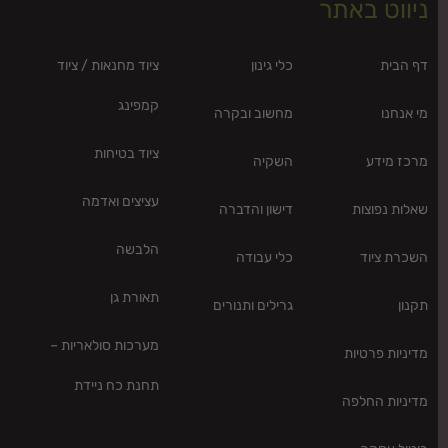
ניווט באתר
דף הבית
כלי גינון
ציוד מחנאות / ציוד
קמפינג
מי אנחנו
מחשוב ובקרה
ציוד בטיחות
מרכז מידע
השקיה
עציצים ואדמה
שאלות נפוצות
דישון והדברה
הלבשה
השכרת ציוד
כלי עבודה
תאורת גן
תקנון
גרילים ותנורים
מערכות סולאריות –
מדיניות פרטיות
תחנת כח ניידת
מדיניות החלפה