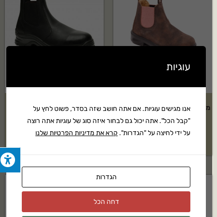
עוגיות
מגף ילדים אוסטרלי Blundstone
מגף אוסטרלי Blundstone גברים
אנו מגישים עוגיות. אם אתה חושב שזה בסדר, פשוט לחץ על
דגם: 1438
דגם: 406
"קבל הכל". אתה יכול גם לבחור איזה סוג של עוגיות אתה רוצה
על ידי לחיצה על "הגדרות".
קרא את מדיניות הפרטיות שלנו
₪
439
₪
326
הגדרות
דחה הכל