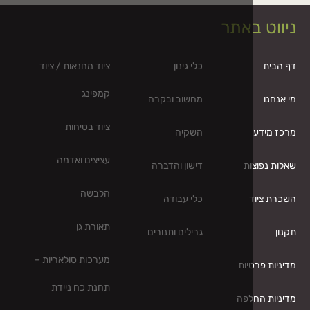
באתר
כלי גינון
ציוד מחנאות / ציוד
קמפינג
מחשוב ובקרה
ציוד בטיחות
השקיה
עציצים ואדמה
ות
דישון והדברה
הלבשה
כלי עבודה
תאורת גן
גרילים ותנורים
מערכות סולאריות –
יות
תחנת כח ניידת
לפה