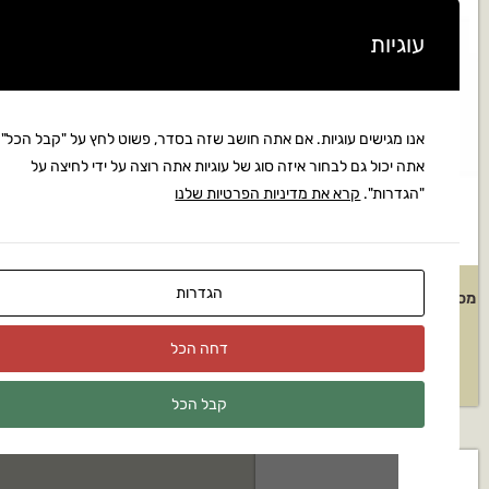
מבצע!
יות
מגישים עוגיות. אם אתה חושב שזה בסדר, פשוט לחץ על "קבל הכל".
כול גם לבחור איזה סוג של עוגיות אתה רוצה על ידי לחיצה על
רות".
קרא את מדיניות הפרטיות שלנו
הגדרות
 נשימה נגד תרסיסים
אוזניות מגן נגד רעש
HUSQVARNA דגם: SNR25 DB
₪
65
דחה הכל
₪
89
₪
185
קבל הכל