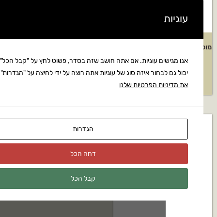
ף למכונות שטיפה
ראש ניקוי משטחים 255 מ"מ
RA90
108
ים עוגיות. אם אתה חושב שזה בסדר, פשוט לחץ על "קבל הכל". אתה
לבחור איזה סוג של עוגיות אתה רוצה על ידי לחיצה על "הגדרות".
קרא
₪
218
₪
2
ות הפרטיות שלנו
הגדרות
דחה הכל
קבל הכל