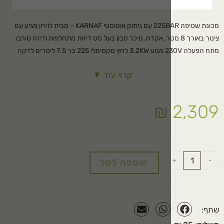
מכונת שטיפה 225BAR עם ניתוק אוטומטי KARNAF – מבית לוירון מגיע עם
ר באורך 8 מטר, אקדח, מיכל סבון בעל סט דיזות מתחלפות ודיזה טורבו
מתח הפעלה 230V מנוע 3.2KW לחץ מקסימלי 225 בר 7.5 ליטרים לדקה
קרא עוד ▼
₪
הוספה לסל