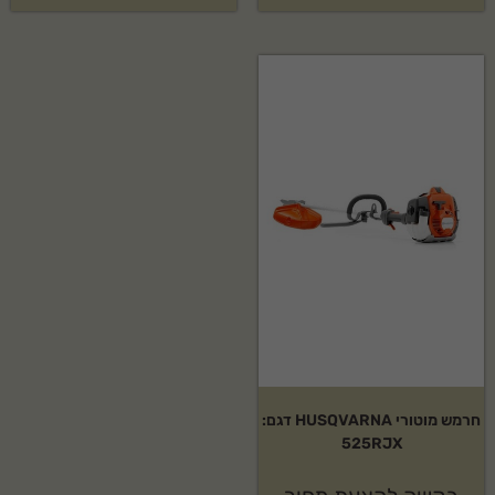
חרמש מוטורי HUSQVARNA דגם:
525RJX