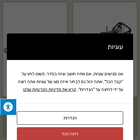
עוגיות
אנו מגישים עוגיות. אם אתה חושב שזה בסדר, פשוט לחץ על
"קבל הכל". אתה יכול גם לבחור איזה סוג של עוגיות אתה רוצה
על ידי לחיצה על "הגדרות".
קרא את מדיניות הפרטיות שלנו
שואב עלים ופסולת Billy Goat
מסור שרשרת HUSQVARNA
MV650SPH
דגם:H321EL
הגדרות
12,433
₪
בקשה להצעת מחיר
דחה הכל