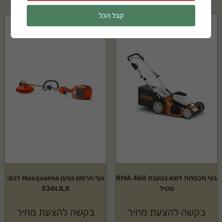
קבל הכל
גוף מכסחת דשא נטענת RMA 460
גוף חרמש נטען Husqvarna דגם:
סטיל
536LILX
בקשה להצעת מחיר
בקשה להצעת מחיר