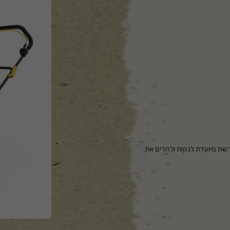
כשיר כולל מיכל איסוף. רוחב הכלי 38 ס"מ. המברשת מיועדת לנקות ולהרים את