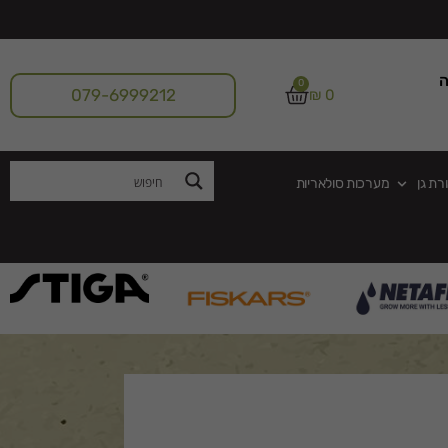
ה
0
079-6999212
₪
0
רת גן
מערכות סולאריות