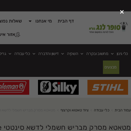
×
דף הבית
מי אנחנו
שאלות נפוצ
אזור איש
כלי גינון
מחשוב ובקרה
השקיה
דישון והדברה
כלי עבודה
גריל
מבצעים
עמוד הבית
>
כלי עבודה
>
ציוד טאטוא וקרצוף
>
מטאטא מסרק מבריש חשמלי לדשא סינטטי 00e
מטאטא מסרק מבריש חשמלי לדשא סינטטי JSW-1600e