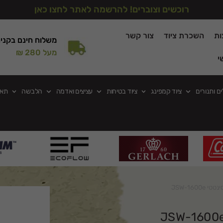
רוכשים וצוברים! להרשמה לאתר לחצו כאן
ות
השכרת ציוד
צור קשר
משלוח חינם בקני
מעל 280 ₪
י
ים ותנורים
ציוד קמפינג
ציוד בטיחות
עציצים ואדמה
הלבשה
תאו
JSW-16