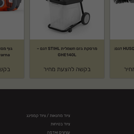
אביזר מטאטא של HUSQVARNA דגם:
מרסקת גזם חשמלית STIHL דגם –
גוף מסו
GHE140L
Husqvarna 
חיר
בקשה להצעת מחיר
בקשה
ציוד מחנאות / ציוד קמפינג
ציוד בטיחות
עציצים ואדמה