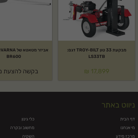
מבקעת 33 טון TROY-BILT דגם:
BR600
LS33TB
17,899
₪
בקשה להצעת מ
ניווט באתר
דף הבית
כלי גינון
מי אנחנו
מחשוב ובקרה
מרכז מידע
השקיה