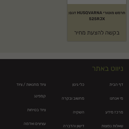
חרמש מוטורי HUSQVARNA דגם:
525RJX
בקשה להצעת מחיר
ניווט באתר
דף הבית
כלי גינון
ציוד מחנאות / ציוד
קמפינג
מי אנחנו
מחשוב ובקרה
ציוד בטיחות
מרכז מידע
השקיה
עציצים ואדמה
שאלות נפוצות
דישון והדברה