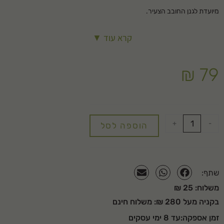
מיועדת לגנן החובב הצעיר.
מטאטאים סטוקר עמידות במיוחד והם בין הצעצועים האהובים על הקטנים גם
קרא עוד ▼
בבית וגם בגינה.
₪
79
באישור מכון התקנים הישראלי
+
-
הוספה לסל
שתף:
משלוח: 25 ₪
בקניה מעל 280 ₪: משלוח חינם
זמן אספקה:עד 8 ימי עסקים