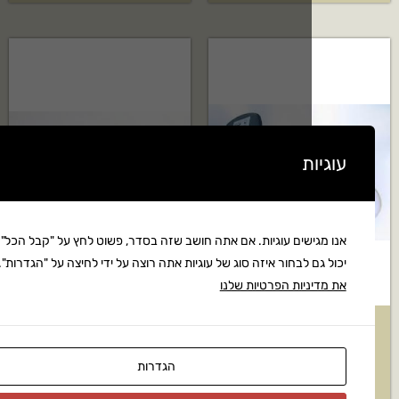
ת
שים עוגיות. אם אתה חושב שזה בסדר, פשוט לחץ על "קבל הכל". אתה
 לבחור איזה סוג של עוגיות אתה רוצה על ידי לחיצה על "הגדרות".
קרא
יות הפרטיות שלנו
 רב קווי גלקון
מחשב השקיה רב קווי
D
גלקון+שלושה ברזים חשמליים
הגדרות
דגם:DC-12S
₪
9