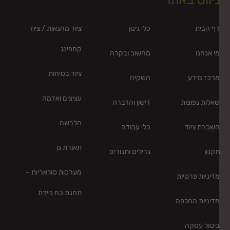
יווט באתר
ף הבית
כלי גינון
ציוד מחנאות / ציוד
קמפינג
י אנחנו
מחשוב ובקרה
ציוד בטיחות
רכז מידע
השקיה
עציצים ואדמה
אלות נפוצות
דישון והדברה
הלבשה
שכרת ציוד
כלי עבודה
תאורת גן
קנון
גרילים ותנורים
מערכות סולאריות –
דיניות פרטיות
תחנת כח ניידת
דיניות החלפה
יטול עסקה