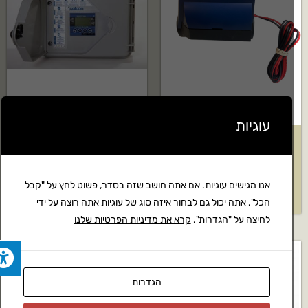
עוגיות
ברז חשמלי כולל שניקה נטפים
מחשב השקיה רב קווי גלקון+3
AquaNet DC
ברזים חשמליים דגם:AC-12S
אנו מגישים עוגיות. אם אתה חושב שזה בסדר, פשוט לחץ על "קבל
₪
1,750
₪
125
הכל". אתה יכול גם לבחור איזה סוג של עוגיות אתה רוצה על ידי
לחיצה על "הגדרות".
קרא את מדיניות הפרטיות שלנו
הגדרות