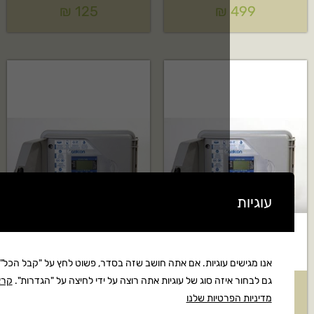
₪
125
₪
 עוגיות. אם אתה חושב שזה בסדר, פשוט לחץ על "קבל הכל". אתה יכול
יזה סוג של עוגיות אתה רוצה על ידי לחיצה על "הגדרות".
קרא את
קווי גלקון
מחשב השקיה רב קווי גלקון
רטיות שלנו
דגם:AC-9S