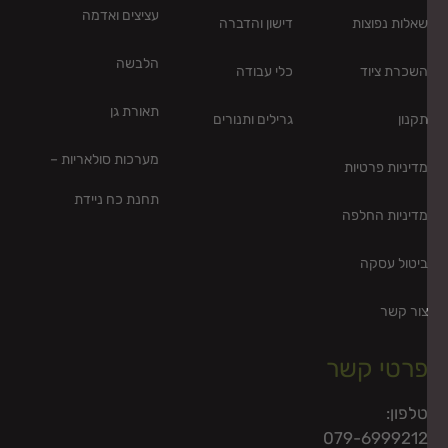
עציצים ואדמה
אלות נפוצות
דישון והדברה
הלבשה
שכרת ציוד
כלי עבודה
תאורת גן
קנון
גרילים ותנורים
מערכות סולאריות –
דיניות פרטיות
תחנת כח ניידת
דיניות החלפה
יטול עסקה
ור קשר
רטי קשר
לפון:
079-699921