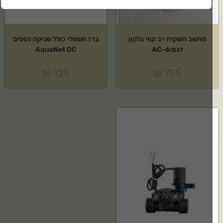
מחשב השקיה רב קווי גלקון
ברז חשמלי כולל שניקה נטפים
דגם:AC-6
AquaNet DC
₪
125
₪
755