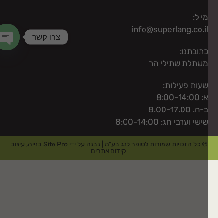
ייל:
info@superlang.co.i
צרו קשר
תובתנו:
chaty
שתלת שתילי הר
עות פעילות:
: 8:00-14:00
-ה: 8:00-17:00
ישי וערבי חג: 8:00-14:00
© כל הזכויות שמורות לסופר לנג בע"מ | נבנה על ידי
Site Pro בנייה, עיצוב
וקידום אתרים