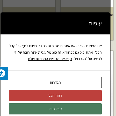
מחשב השקיה 2 קווים דגם: AMICO
מחשב השקיה רב קווי גלקון+3
PLUS 2
ברזים חשמליים דגם:AC-12S
עוגיות
₪
1,750
₪
499
אנו מגישים עוגיות. אם אתה חושב שזה בסדר, פשוט לחץ על "קבל
הכל". אתה יכול גם לבחור איזה סוג של עוגיות אתה רוצה על ידי
לחיצה על "הגדרות".
קרא את מדיניות הפרטיות שלנו
חסר במלאי
הגדרות
דחה הכל
קבל הכל