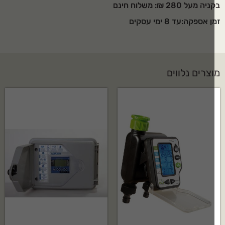
ה מעל 280 ₪: משלוח חינם
 אספקה:עד 8 ימי עסקים
צרים נלווים