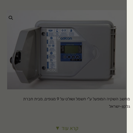
🔍
מחשב השקיה המופעל ע"י חשמל ושולט על 9 מגופים, מבית חברת
קון-ישראל
ועד למיקום פנימי- המחשב אינו מוגן מים
קרא עוד ▼