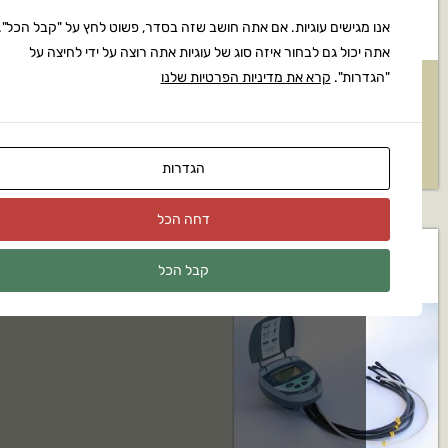
מגישים עוגיות. אם אתה חושב שזה בסדר, פשוט לחץ על "קבל הכל".
יכול גם לבחור איזה סוג של עוגיות אתה רוצה על ידי לחיצה על
רות".
קרא את מדיניות הפרטיות שלנו
יה רב קווי גלקון
מחשב השקיה רב קווי גלקון+3
ם:DC-9S
ברזים חשמליים דגם: DC-6S
₪
1,125
₪
1,24
הגדרות
דחה הכל
קבל הכל