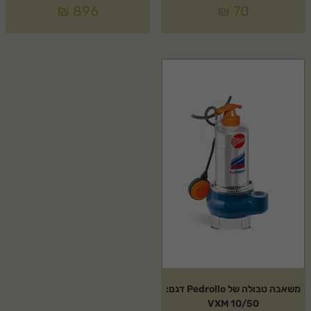
₪
896
₪
70
משאבה טבולה של Pedrollo דגם:
VXM 10/50