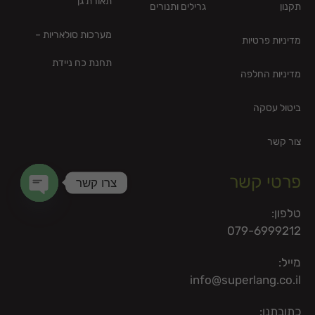
תאורת גן
תקנון
גרילים ותנורים
מערכות סולאריות –
מדיניות פרטיות
תחנת כח ניידת
מדיניות החלפה
ביטול עסקה
צור קשר
פרטי קשר
צרו קשר
en chaty
טלפון:
079-6999212
מייל:
info@superlang.co.il
כתובתנו: