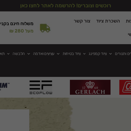
רוכשים וצוברים! להרשמה לאתר לחצו כאן
ות
השכרת ציוד
צור קשר
משלוח חינם בקני
מעל 280 ₪
י
ים ותנורים
ציוד קמפינג
ציוד בטיחות
עציצים ואדמה
הלבשה
תאו