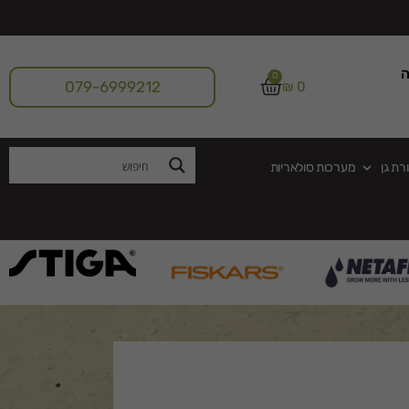
ה
0
079-6999212
₪
0
רת גן
מערכות סולאריות