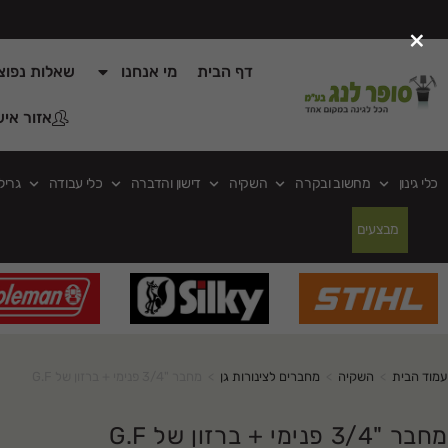
×
דף הבית
מי אנחנו
שאלות נפוצ
אזור איש
כלי גינון
מחשוב ובקרה
השקיה
דישון והדברה
כלי עבודה
גריל
מבצעים
עמוד הבית
>
השקיה
>
מחברים לצינורות גן
>
מחבר "3/4 פנימי + ברזון של G.F
מחבר "3/4 פנימי + ברזון של G.F