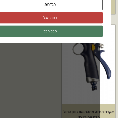
הגדרות
₪
59
₪
2,129
דחה הכל
קבל הכל
ה מתכת מתכוונן כחול
הדק אחורי DY