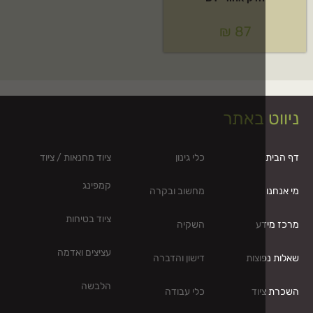
₪
87
 באתר
כלי גינון
ציוד מחנאות / ציוד
קמפינג
מחשוב ובקרה
ציוד בטיחות
דע
השקיה
עציצים ואדמה
וצות
דישון והדברה
הלבשה
וד
כלי עבודה