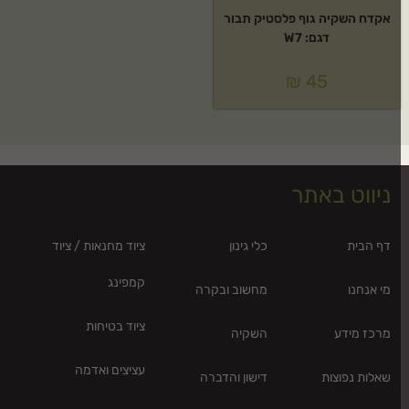
אקדח השקיה גוף פלסטיק תבור
דגם: W7
₪
45
ניווט באתר
דף הבית
כלי גינון
ציוד מחנאות / ציוד
קמפינג
מי אנחנו
מחשוב ובקרה
ציוד בטיחות
מרכז מידע
השקיה
עציצים ואדמה
שאלות נפוצות
דישון והדברה