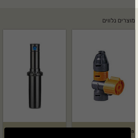
מוצרים נלווים
מתז נוי Elgo דגם: 180 מעלות – 5
ממטיר גיחה HUNTER דגם: PGP