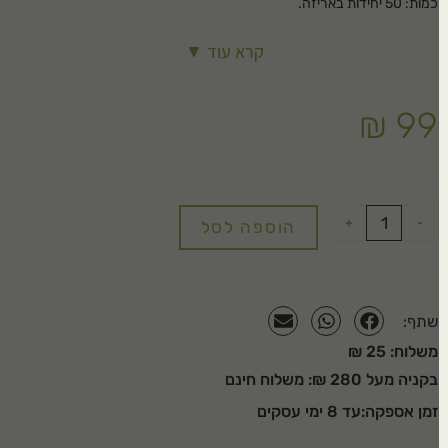
כמות: 50 יחידות באריזה.
קרא עוד ▼
₪
99
+
-
הוספה לסל
שתף:
משלוח: 25 ₪
בקניה מעל 280 ₪: משלוח חינם
זמן אספקה:עד 8 ימי עסקים