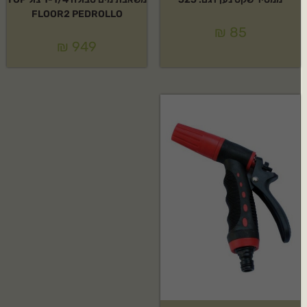
ממטיר שקט נען דגם: 525
משאבת מים טבולה 1-1/4 צול TOP
FLOOR2 PEDROLLO
₪
85
₪
949