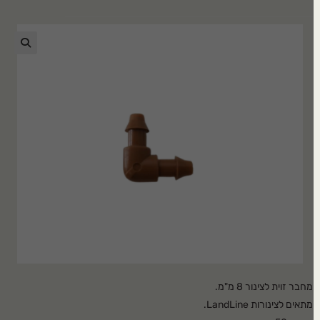
🔍
מחבר זוית לצינור 8 מ"מ.
מתאים לצינורות LandLine.