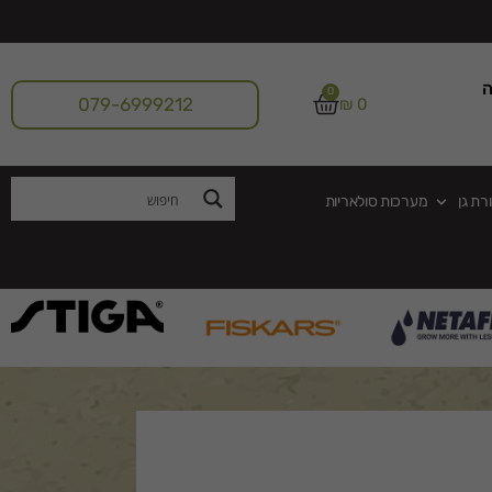
ה
0
079-6999212
₪
0
רת גן
מערכות סולאריות