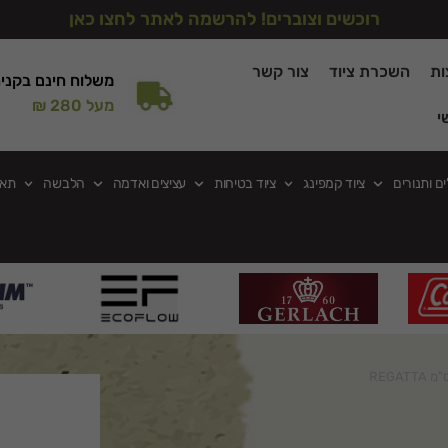
רוכשים וצוברים! להרשמה לאתר לחצו כאן
ות
השכרת ציוד
צור קשר
משלוח חינם בקני
מעל 280 ₪
י
ים ותנורים
ציוד קמפינג
ציוד בטיחות
עציצים ואדמה
הלבשה
תאו