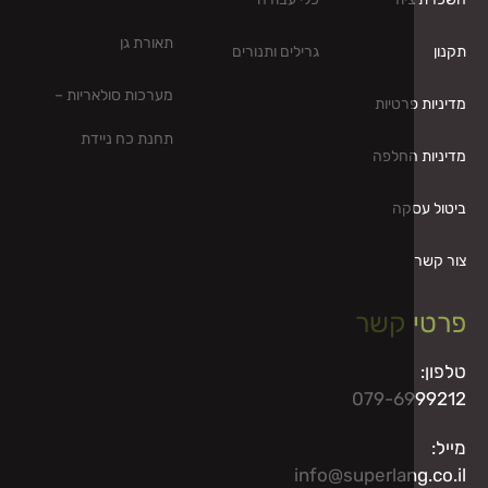
וד
כלי עבודה
תאורת גן
גרילים ותנורים
מערכות סולאריות –
פרטיות
תחנת כח ניידת
החלפה
קה
 קשר
079-6
info@superlan