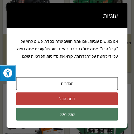
עוגיות
אנו מגישים עוגיות. אם אתה חושב שזה בסדר, פשוט לחץ על
מאווררת צינוריות NG PLUGR 25"
שואב עלים ופסולת Billy Goat
"קבל הכל". אתה יכול גם לבחור איזה סוג של עוגיות אתה רוצה
הידרוסטטית
MV650SPH
על ידי לחיצה על "הגדרות".
קרא את מדיניות הפרטיות שלנו
₪
12,433
₪
33,687
הגדרות
דחה הכל
קבל הכל