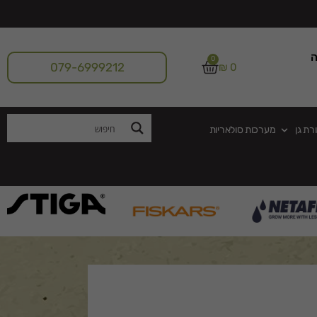
ה
0
079-6999212
₪
0
רת גן
מערכות סולאריות