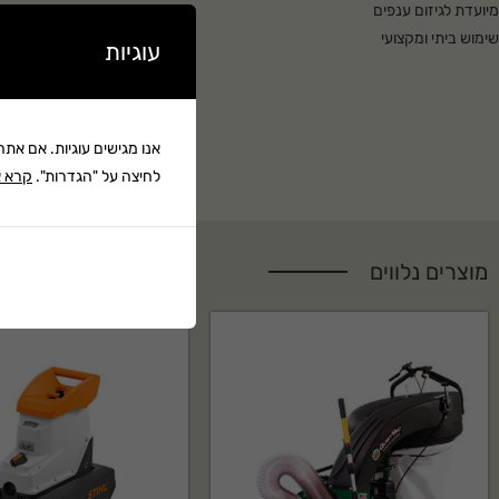
מיועדת לגיזום ענפים
שימוש ביתי ומקצועי
עוגיות
קוטר חיתוך מקסימלי עד 50 מ"מ
שיטת החיתוך: סדן
קרא עוד ▼
ציפוי הלהב טפלון
אנו מגישים עוגיות. אם את
שיטת ההגברה: מנוף כפול
לחיצה על "הגדרות".
קרא א
סוג הידית: אלומיניום טלסקופית
אורך הידיות: 65-90 ס"מ
משקל: 1.56 ק"ג
מוצרים נלווים