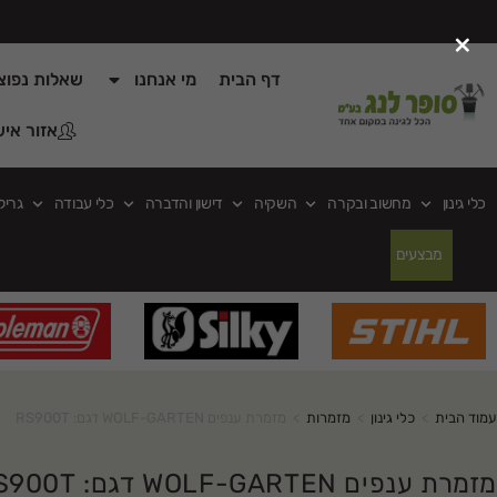
×
דף הבית
מי אנחנו
שאלות נפוצ
אזור איש
כלי גינון
מחשוב ובקרה
השקיה
דישון והדברה
כלי עבודה
גריל
מבצעים
עמוד הבית
>
כלי גינון
>
מזמרות
>
מזמרת ענפים WOLF-GARTEN דגם: RS900T
מזמרת ענפים WOLF-GARTEN דגם: RS900T