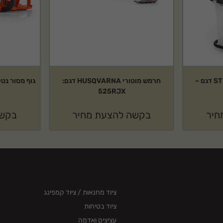
מרסקת גזם חשמלית STIHL דגם –
חרמש מוטורי HUSQVARNA דגם:
525RJX
חיר
בקשה להצעת מחיר
בקשה
ציוד מחנאות / ציוד קמפינג
ציוד בטיחות
עציצים ואדמה