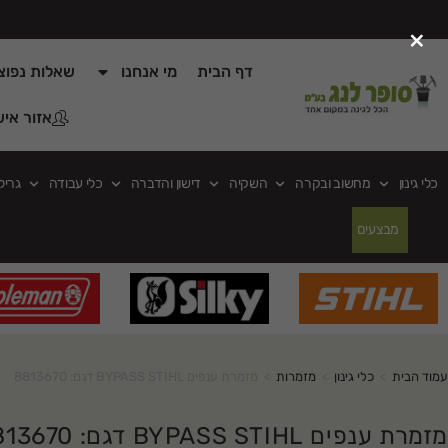
×
דף הבית
מי אנחנו
שאלות נפוצ
אזור איש
כלי גינון
מחשוב ובקרה
השקיה
דישון והדברה
כלי עבודה
גריל
מבצעים
עמוד הבית
>
כלי גינון
>
מזמרות
>
מזמרת ענפים BYPASS STIHL דגם: 8813670
מזמרת ענפים BYPASS STIHL דגם: 8813670