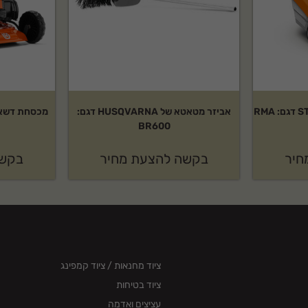
גוף מכסחת דשא נטענת STIHL דגם: RMA
אביזר מטאטא של HUSQVARNA דגם:
BR600
חיר
בקשה להצעת מחיר
בקשה
ציוד מחנאות / ציוד קמפינג
ציוד בטיחות
עציצים ואדמה