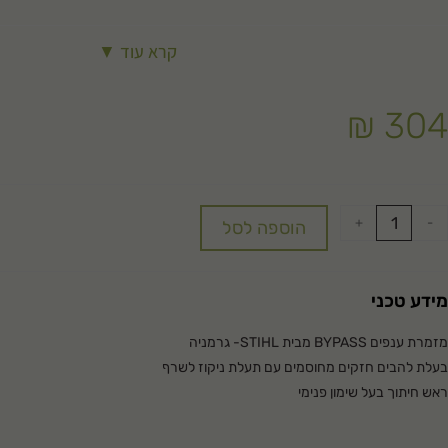
קרא עוד ▼
₪
304
+
-
הוספה לסל
מידע טכני
מזמרת ענפים BYPASS מבית STIHL- גרמניה
בעלת להבים חזקים מחוסמים עם תעלת ניקוז לשרף
ראש חיתוך בעל שימון פנימי
שקעי אחיזה על הצד הנגדי ללהב למניעת החלקה בחיתוך
ידיות אלומיניום עם מאחזים ארגונומיים וסופג זעזועים