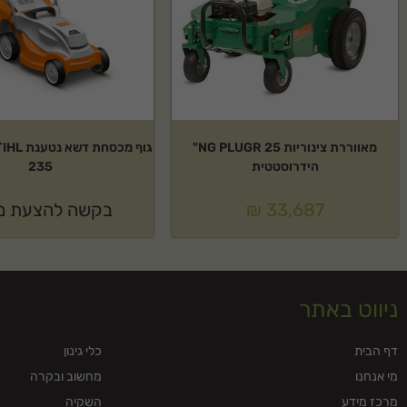
מאווררת צינוריות NG PLUGR 25"
הידרוסטטית
235
33,687
₪
בקשה להצעת מ
ניווט באתר
דף הבית
כלי גינון
מי אנחנו
מחשוב ובקרה
מרכז מידע
השקיה