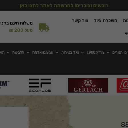
רוכשים וצוברים! להרשמה לאתר לחצו כאן
ות
השכרת ציוד
צור קשר
משלוח חינם בקני
מעל 280 ₪
י
ים ותנורים
ציוד קמפינג
ציוד בטיחות
עציצים ואדמה
הלבשה
תאו