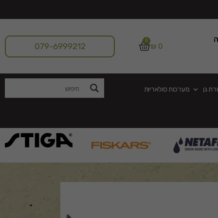
ה
0
079-6999212
₪
0
רת גן
מערכות סולאריות