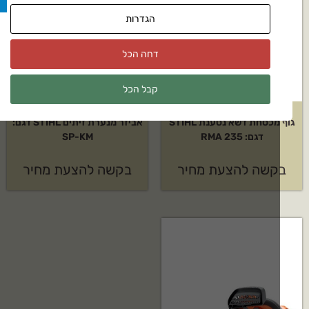
הגדרות
דחה הכל
קבל הכל
גוף מכסחת דשא נטענת STIHL
אביזר מנערת זיתים STIHL דגם:
דגם: RMA 235
SP-KM
קשה להצעת מחיר
בקשה להצעת מחיר