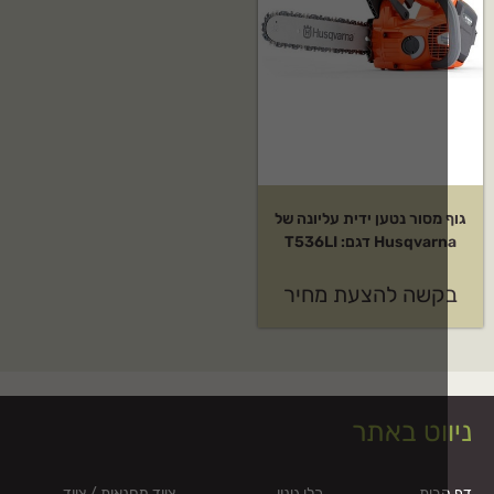
 מסור נטען ידית עליונה של
Husqva דגם: T536LI
קשה להצעת מחיר
וט באתר