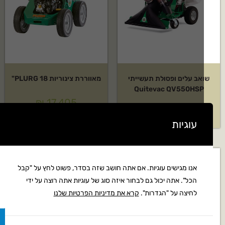
אב עלים ופסולת תעשייתי
מאווררת צינוריות PLURG 18"
Quitevac QV550HSP
₪
17,405
₪
18,379
עוגיות
אנו מגישים עוגיות. אם אתה חושב שזה בסדר, פשוט לחץ על "קבל
הכל". אתה יכול גם לבחור איזה סוג של עוגיות אתה רוצה על ידי
לחיצה על "הגדרות".
קרא את מדיניות הפרטיות שלנו