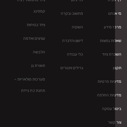
בית
כלי גינון
ציוד מחנאות / ציוד
קמפינג
נחנו
מחשוב ובקרה
ציוד בטיחות
 מידע
השקיה
עציצים ואדמה
ת נפוצות
דישון והדברה
הלבשה
ת ציוד
כלי עבודה
תאורת גן
ן
גרילים ותנורים
מערכות סולאריות –
יות פרטיות
תחנת כח ניידת
יות החלפה
ל עסקה
קשר