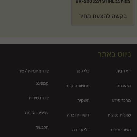
מפוח גב STIHL דגם: BR-200
בקשה להצעת מחיר
ניווט באתר
דף הבית
כלי גינון
ציוד מחנאות / ציוד
קמפינג
מי אנחנו
מחשוב ובקרה
ציוד בטיחות
מרכז מידע
השקיה
עציצים ואדמה
שאלות נפוצות
דישון והדברה
הלבשה
השכרת ציוד
כלי עבודה