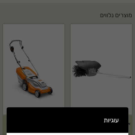
מוצרים נלווים
עוגיות
אביזר מטאטא של HUSQVARNA
גוף מכסחת דשא נטענת STIHL
דגם: BR600
דגם: RMA 235