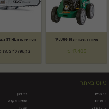
מאווררת צינוריות PLURG 18"
מסור שרשרת STIHL דגם:MS-180
17,405
₪
בקשה להצעת מ
ניווט באתר
דף הבית
כלי גינון
מי אנחנו
מחשוב ובקרה
מרכז מידע
השקיה