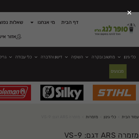
×
דף הבית
מי אנחנו
שאלות נפוצ
אזור איש
כלי גינון
מחשוב ובקרה
השקיה
דישון והדברה
כלי עבודה
גריל
מבצעים
עמוד הבית
>
כלי גינון
>
מזמרות
>
מזמרה ARS דגם: VS-9
מזמרה ARS דגם: VS-9