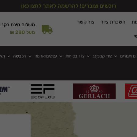
רוכשים וצוברים! להרשמה לאתר לחצו כאן
ות
השכרת ציוד
צור קשר
משלוח חינם בקני
מעל 280 ₪
י
ים ותנורים
ציוד קמפינג
ציוד בטיחות
עציצים ואדמה
הלבשה
תאו