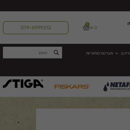
ה
0
079-6999212
₪
0
רת גן
מערכות סולאריות