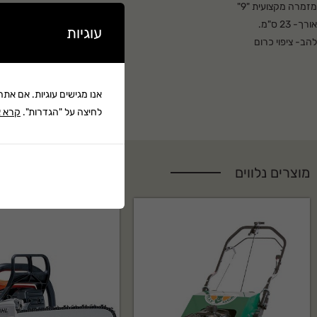
מזמרה מקצועית "9"
אורך- 23 ס"מ.
עוגיות
להב- ציפוי כרום
אנו מגישים עוגיות. אם את
לחיצה על "הגדרות".
קרא א
מוצרים נלווים