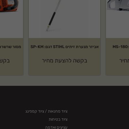
אביזר מנערת זיתים STIHL דגם: SP-KM
מסור שרשרת HUSQVARNA דגם:5
חיר
בקשה להצעת מחיר
בקשה
ציוד מחנאות / ציוד קמפינג
ציוד בטיחות
עציצים ואדמה