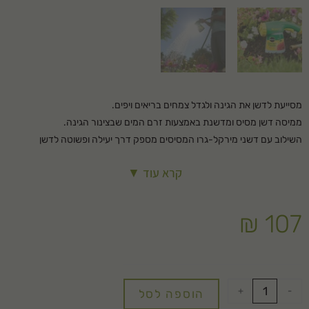
מסייעת לדשן את הגינה ולגדל צמחים בריאים ויפים.
ממיסה דשן מסיס ומדשנת באמצעות זרם המים שבצינור הגינה.
השילוב עם דשני מירקל-גרו המסיסים מספק דרך יעילה ופשוטה לדשן
ולהשקות את הגינה.
קרא עוד ▼
הצמחים מדושנים מיידית דרך העלים והשורשים.
הדישון מצויין לכל הצמחים בגינה ובכל סוג קרקע.
הדישון הוא בטיחותי לכל הצמחים. אינו צורב כאשר השימוש מתבצע על פי
₪
107
ההוראות.
המדשנת הינה בטיחותית למערכת המים. אינה מחזירה דשן למערכת.
+
-
הוספה לסל