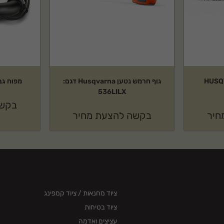
HUSQVARNA
גוף חרמש נטען Husqvarna דגם:
מפוח גב STIHL דגם: 200
536LILX
בקשה
חיר
בקשה להצעת מחיר
ציוד מחנאות / ציוד קמפינג
ציוד בטיחות
עציצים ואדמה