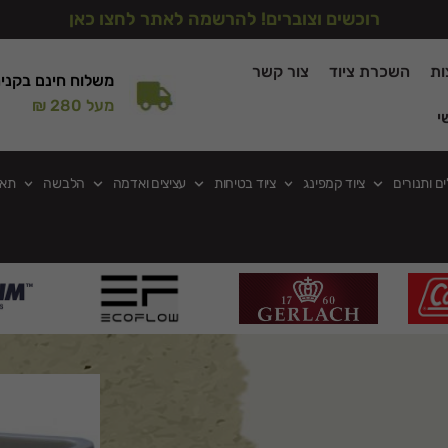
רוכשים וצוברים! להרשמה לאתר לחצו כאן
ות
השכרת ציוד
צור קשר
משלוח חינם בקני
מעל 280 ₪
י
ים ותנורים
ציוד קמפינג
ציוד בטיחות
עציצים ואדמה
הלבשה
תאו