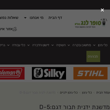
×
דף הבית
מי אנחנו
שאלות נפוצ
אזור איש
כלי גינון
מחשוב ובקרה
השקיה
דישון והדברה
כלי עבודה
גריל
מבצעים
עמוד הבית
>
כלי גינון
>
כלי גינון ידניים
>
מדשנת ידנית תבור דגם:D-5
מדשנת ידנית תבור דגם:D-5