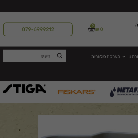
ה
0
079-6999212
₪
0
רת גן
מערכות סולאריות