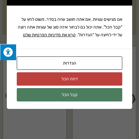
מאווררת צינוריות PLURG 18"
קיט מכסחת נטענת STIHL דגם
RMA 235 + מטען וסוללה
₪
17,405
אנו מגישים עוגיות. אם אתה חושב שזה בסדר, פשוט לחץ על
בקשה להצעת מחיר
"קבל הכל". אתה יכול גם לבחור איזה סוג של עוגיות אתה רוצה
על ידי לחיצה על "הגדרות".
קרא את מדיניות הפרטיות שלנו
הגדרות
דחה הכל
קבל הכל