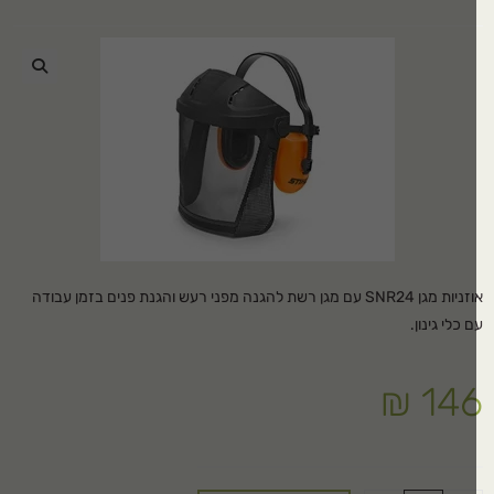
🔍
אוזניות מגן SNR24 עם מגן רשת להגנה מפני רעש והגנת פנים בזמן עבודה
 כלי גינון.
₪
14