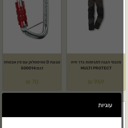
מכנסי הגנה למגזמות גדר חיה
טבעת D טוויסטלוק עם פין אבטחה
MULTI PROTECT
דגם:500014
₪
70
₪
959
עוגיות