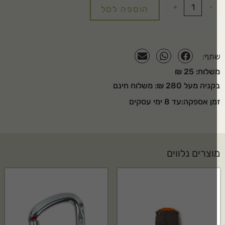
+
-
הוספה לסל
תף:
לוח: 25 ₪
יה מעל 280 ₪: משלוח חינם
ן אספקה:עד 8 ימי עסקים
וצרים נלווים