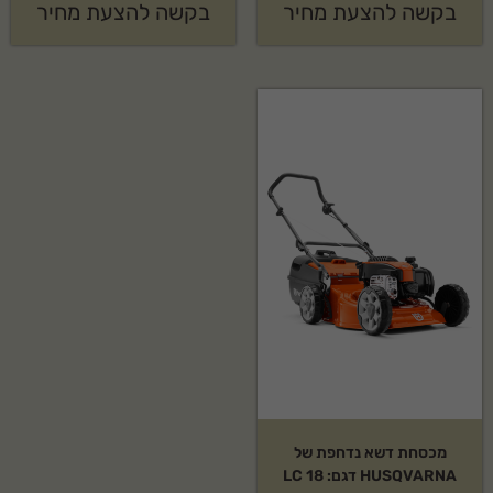
בקשה להצעת מחיר
בקשה להצעת מחיר
מכסחת דשא נדחפת של
HUSQVARNA דגם: LC 18