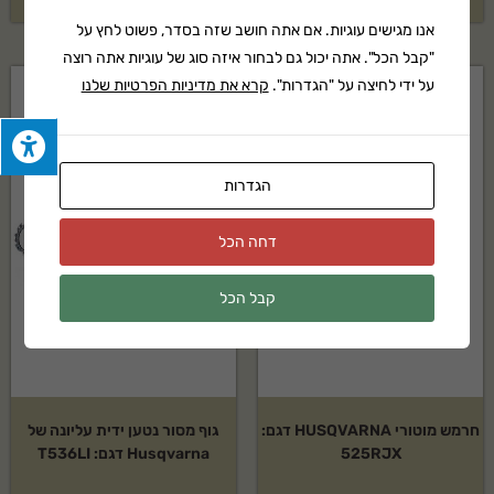
אנו מגישים עוגיות. אם אתה חושב שזה בסדר, פשוט לחץ על
"קבל הכל". אתה יכול גם לבחור איזה סוג של עוגיות אתה רוצה
על ידי לחיצה על "הגדרות".
קרא את מדיניות הפרטיות שלנו
הגדרות
דחה הכל
קבל הכל
חרמש מוטורי HUSQVARNA דגם:
גוף מסור נטען ידית עליונה של
525RJX
Husqvarna דגם: T536LI