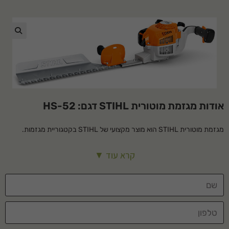
🔍
אודות מגזמת מוטורית STIHL דגם: HS-52
מגזמת מוטורית STIHL הוא מוצר מקצועי של STIHL בקטגוריית מגזמות.
מתאים לשימוש ביתי ומקצועי, עמיד ואמין לאורך שנים.
קרא עוד ▼
מפרט טכני
נפח – 27.2 סמ"ק
משקל – 5.1 ק"ג