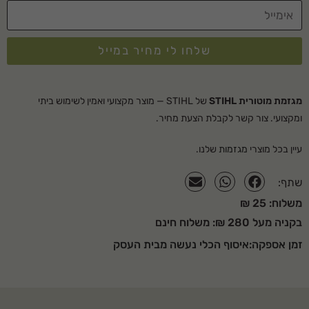
אורך להב – 60 ס"מ
מרווח שיניים – 34 מ"מ
שלחו לי מחיר במייל
עוצמת רעש – 109 DBA
רמת זעזועים שמאל/ימין –
13.3/13.5 M/S²
מגזמת מוטורית STIHL
של STIHL — מוצר מקצועי ואמין לשימוש ביתי
ומקצועי. צור קשר לקבלת הצעת מחיר.
למה לקנות אצלנו?
עיין בכל מוצרי
מגזמות
שלנו.
סופר לנג בע"מ מציעה מגוון רחב של כלי גינון וציוד מקצועי עם אחריות יצרן
שתף:
מלאה, שירות לאחר מכירה ותמיכה טכנית בעברית. משלוח מהיר לכל הארץ.
משלוח: 25 ₪
שאלות נפוצות על מגזמת מוטורית STIHL דגם: HS-
בקניה מעל 280 ₪: משלוח חינם
52
זמן אספקה:איסוף הכלי נעשה מבית העסק
למי מתאים מגזמת מוטורית STIHL דגם: HS-52?
מגזמת מוטורית STIHL דגם: HS-52 מתאים לשימוש ביתי ומקצועי בקטגוריית