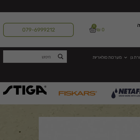
ה
0
079-6999212
₪
0
רת גן
מערכות סולאריות