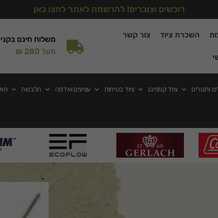
רוכשים וצוברים! להרשמה לאתר לחצו כאן
ות
השכרת ציוד
צור קשר
משלוח חינם בקני
מעל 280 ₪
י
ים ותנורים
ציוד קמפינג
ציוד בטיחות
עציצים ואדמה
הלבשה
תאו