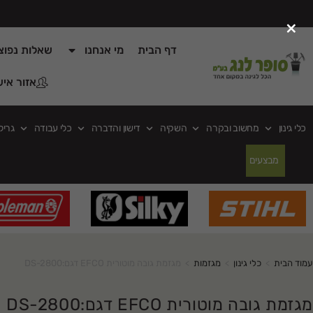
×
דף הבית
מי אנחנו
שאלות נפוצ
אזור איש
כלי גינון
מחשוב ובקרה
השקיה
דישון והדברה
כלי עבודה
גריל
מבצעים
עמוד הבית
>
כלי גינון
>
מגזמות
>
מגזמת גובה מוטורית EFCO דגם:DS-2800
מגזמת גובה מוטורית EFCO דגם:DS-2800