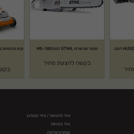
קצועי בקטגוריית מגזמות. מוצר אמין ועמיד
אביזר מטאטא של HUSQVARNA דגם:
מסור שרשרת STIHL דגם:MS-180
בקשה להצעת מחיר
חיר
בקשה
ציוד מחנאות / ציוד קמפינג
ציוד בטיחות
עציצים ואדמה