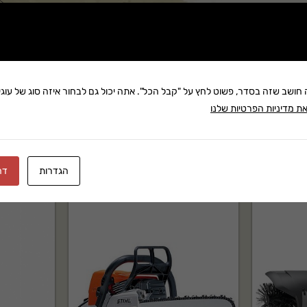
שתף:
 בקטגוריית מגזמות. מתאים לשימוש ביתי ומקצועי, עמיד
משלוח: 25 ₪
בקניה מעל 280 ₪: משלוח חינם
זמן אספקה:עד 8 ימי עסק
ה חושב שזה בסדר, פשוט לחץ על "קבל הכל". אתה יכול גם לבחור איזה סוג של עוגיו
ת מדיניות הפרטיות שלנו
הגדרות
דח
 שירות לאחר מכירה ותמיכה