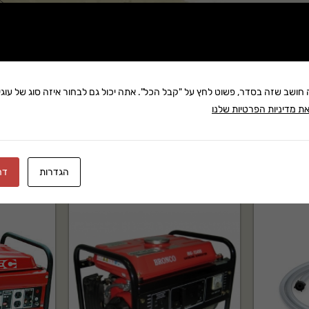
שתף:
 מ"מ – TRUPER הוא מוצר מקצועי של TRUPER בקטגוריית כלי עבודה. מתאים לשימוש
משלוח: 25 ₪
בקניה מעל 280 ₪: משלוח חינם
זמן אספקה:עד 8 ימי עסק
ה חושב שזה בסדר, פשוט לחץ על "קבל הכל". אתה יכול גם לבחור איזה סוג של עוגיו
ת מדיניות הפרטיות שלנו
 שירות לאחר מכירה ותמיכה
הגדרות
דח
ועי בקטגוריית כלי עבודה. מוצר אמין ועמיד