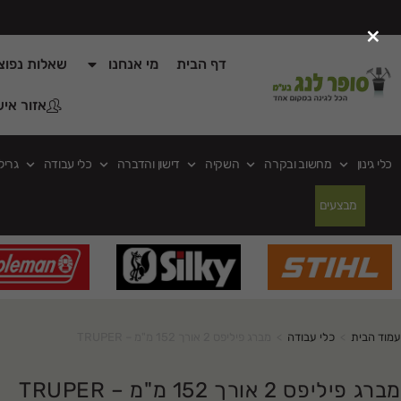
×
דף הבית
מי אנחנו
שאלות נפוצ
אזור איש
כלי גינון
מחשוב ובקרה
השקיה
דישון והדברה
כלי עבודה
גריל
מבצעים
עמוד הבית
>
כלי עבודה
>
מברג פיליפס 2 אורך 152 מ"מ – TRUPER
מברג פיליפס 2 אורך 152 מ"מ – TRUPER