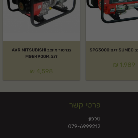
SPG30
גנרטור מיוצב AVR MITSUBISHI
דגם:MGB4900M
₪
1,989
₪
4,598
פרטי קשר
טלפון:
079-6999212