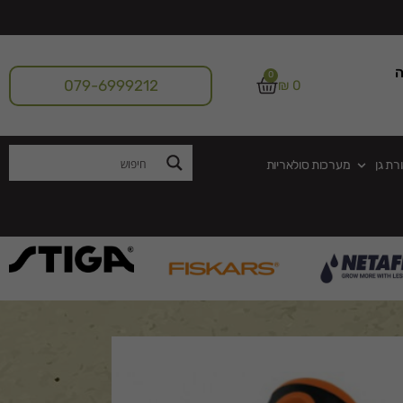
ה
0
079-6999212
₪
0
רת גן
מערכות סולאריות