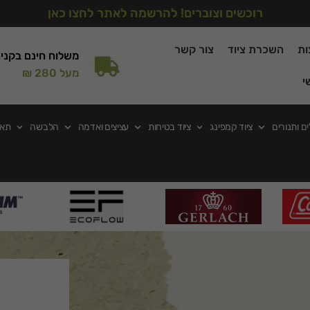
רוכשים וצוברים! להרשמה לאתר לחצו כאן
ות
השכרת ציוד
צור קשר
משלוח חינם בקני
מעל 280 ₪
י
ים ותנורים
ציוד קמפינג
ציוד בטיחות
עציצים ואדמה
הלבשה
תאו