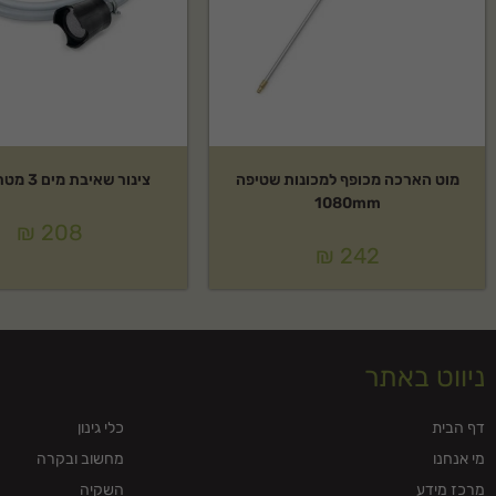
מה אפשרויות המשלוח?
אנחנו מציעים משלוח מהיר לכל הארץ. ניתן לתאם גם איסוף עצמי.
מוט הארכה מכופף למכונות שטיפה
צינור שאיבת מים 3 מטר ל – RE
1080mm
₪
208
₪
242
ניווט באתר
דף הבית
כלי גינון
מי אנחנו
מחשוב ובקרה
מרכז מידע
השקיה