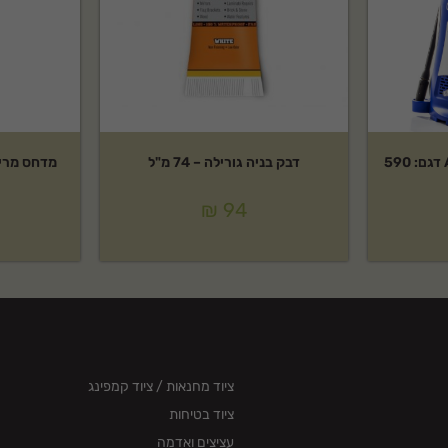
מכונת שטיפה בלחץ של AR דגם: 590
דבק בניה גורילה – 74 מ"ל
₪
94
ציוד מחנאות / ציוד קמפינג
ציוד בטיחות
עציצים ואדמה