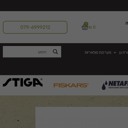
ה
0
079-6999212
₪
0
רת גן
מערכות סולאריות