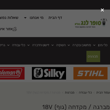
×
דף הבית
מי אנחנו
שאלות נפוצ
אזור איש
כלי גינון
מחשוב ובקרה
השקיה
דישון והדברה
כלי עבודה
גריל
מבצעים
עמוד הבית
>
כלי עבודה
>
מברגות
>
מברגה / מקדחה (גוף) 18V
מברגה / מקדחה (גוף) 18V