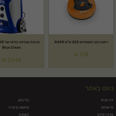
ראש ניקוי משטחים 255 מ"מ RA90
Blue Clean
₪
218
₪
2,948
ניווט באתר
דף הבית
כלי גינון
מי אנחנו
מחשוב ובקרה
מרכז מידע
השקיה