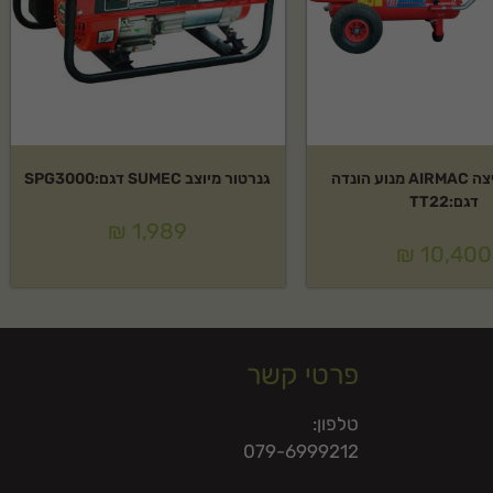
מדחס מריצה AIRMAC מנוע הונדה
גנרטור מיוצב SUMEC דגם:SPG3000
דגם:TT22
₪
1,989
₪
10,400
פרטי קשר
טלפון:
079-6999212