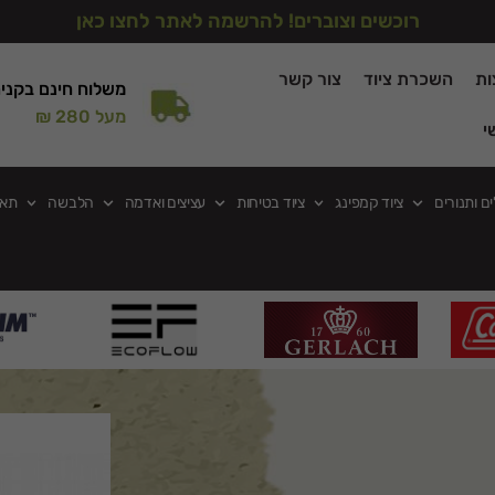
רוכשים וצוברים! להרשמה לאתר לחצו כאן
ות
השכרת ציוד
צור קשר
משלוח חינם בקני
מעל 280 ₪
י
ים ותנורים
ציוד קמפינג
ציוד בטיחות
עציצים ואדמה
הלבשה
תאו