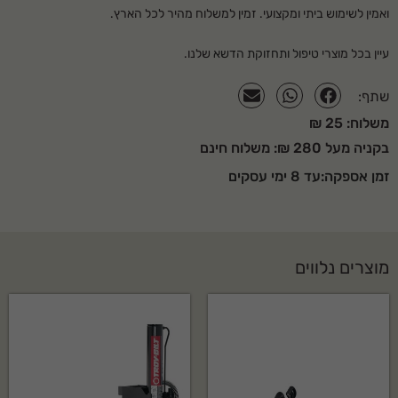
ואמין לשימוש ביתי ומקצועי. זמין למשלוח מהיר לכל הארץ.
מספר צינוריות
80
עיין בכל מוצרי
טיפול ותחזוקת הדשא
שלנו.
הנעה
נגרר או 3 נקודות
טרקטור גורר
לפחות 20 כ"ס
שתף:
משלוח: 25 ₪
מיסבים בגלגלים
כדוריים
בקניה מעל 280 ₪: משלוח חינם
גוף המאווררת
פלדה
זמן אספקה:עד 8 ימי עסקים
משקל
200 ק"ג
גלגלים
פניאומטי
קוטר גלגלים
13"
מוצרים נלווים
למה לקנות אצלנו?
סופר לנג בע"מ מציעה מגוון רחב של כלי גינון וציוד מקצועי עם אחריות יצרן
מלאה, שירות לאחר מכירה ותמיכה טכנית בעברית. משלוח מהיר לכל הארץ.