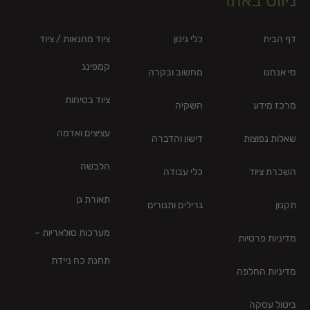
ניווט באתר
דף הבית
כלי גינון
ציוד מחנאות / ציוד
קמפינג
מי אנחנו
מחשוב ובקרה
ציוד בטיחות
מרכז מידע
השקיה
עציצים ואדמה
שאלות נפוצות
דישון והדברה
הלבשה
השכרת ציוד
כלי עבודה
תאורת גן
תקנון
גרילים ותנורים
מערכות סולאריות –
מדיניות פרטיות
תחנת כח ניידת
מדיניות החלפה
ביטול עסקה