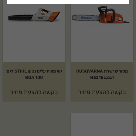
מסור שרשרת HUSQVARNA
גוף מפוח עלים נטען STIHL דגם:
דגם:H321EL
BGA 100
בקשה להצעת מחיר
בקשה להצעת מחיר