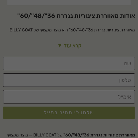
אודות מאווררת צינוריות נגררת 36"/48"/60"
מאווררת צינוריות נגררת 36"/48"/60" הוא מוצר מקצועי של BILLY GOAT
בקטגוריית טיפול ותחזוקת הדשא. מתאים לשימוש ביתי ומקצועי, עמיד ואמין
קרא עוד ▼
לאורך שנים.
מפרט טכני
מיועדת לשימוש
מקצועי
רוחב אוורור
94 ס"מ- 152 ס"מ
מרווח בין החורים
15 ס"מ
הספק עבודה
16,000 מ"ר לשעה
שלחו לי מחיר במייל
עומק החורים
10 ס"מ
קוטר צינוריות
3/4 פתוח דגם תופי
מאווררת צינוריות נגררת 36"/48"/60"
של BILLY GOAT — מוצר מקצועי