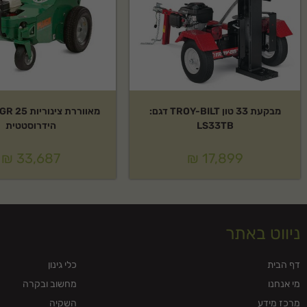
מבקעת 33 טון TROY-BILT דגם:
LS33TB
הידרוסטטית
₪
33,687
₪
17,899
ניווט באתר
דף הבית
כלי גינון
מי אנחנו
מחשוב ובקרה
מרכז מידע
השקיה