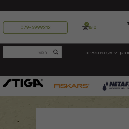
ה
0
079-6999212
₪
0
רת גן
מערכות סולאריות