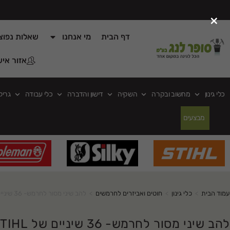
×
דף הבית
מי אנחנו
שאלות נפוצ
אזור איש
כלי גינון
מחשוב ובקרה
השקיה
דישון והדברה
כלי עבודה
גריל
מבצעים
עמוד הבית
>
כלי גינון
>
חוטים ואביזרים לחרמשים
>
להב שיני מסור לחרמש- 36 שיניים של STIHL
להב שיני מסור לחרמש- 36 שיניים של STIHL