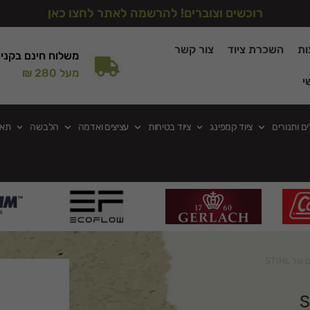
רוכשים וצוברים! להרשמה לאתר לחצו כאן
ות
השכרת ציוד
צור קשר
משלוח חינם בקני
מעל 280 ₪
י
ים ותנורים
ציוד קמפינג
ציוד בטיחות
עציצים ואדמה
הלבשה
תאו