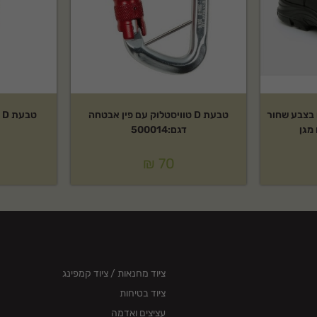
Rhi לגברים בצבע שחור
טבעת D טוויסטלוק עם פין אבטחה
ט
דגם:500014
₪
70
ציוד מחנאות / ציוד קמפינג
ציוד בטיחות
עציצים ואדמה