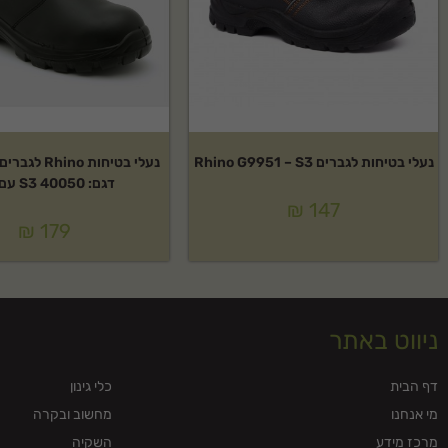
נעלי בטיחות לגברים Rhino G9951 – S3
נעלי בטיחות no
דגם: 40050 S3 עם מגן
₪
147
₪
179
ניווט באתר
דף הבית
כלי גינון
מי אנחנו
מחשוב ובקרה
מרכז מידע
השקיה