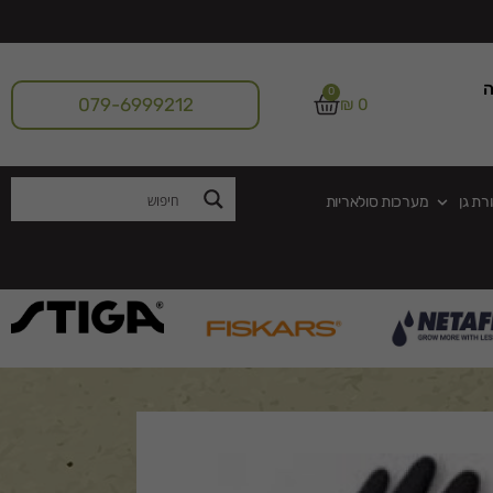
ה
0
079-6999212
₪
0
רת גן
מערכות סולאריות