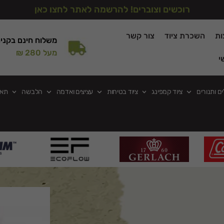
רוכשים וצוברים! להרשמה לאתר לחצו כאן
ות
השכרת ציוד
צור קשר
משלוח חינם בקני
מעל 280 ₪
י
ים ותנורים
ציוד קמפינג
ציוד בטיחות
עציצים ואדמה
הלבשה
תאו