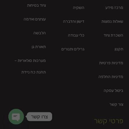
ציוד בטיחות
מרכז מידע
השקיה
עציצים ואדמה
שאלות נפוצות
דישון והדברה
הלבשה
השכרת ציוד
כלי עבודה
תאורת גן
תקנון
גרילים ותנורים
מערכות סולאריות –
מדיניות פרטיות
תחנת כח ניידת
מדיניות החלפה
ביטול עסקה
צור קשר
צרו קשר
פרטי קשר
en chaty