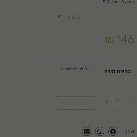
מידה S ׁלגילאי 5-7
מידה M לגילאי 7-10
קרא עוד ▼
מידה L לגילאי 10 ומעלה
₪
146
בחירת אפשרות
בחירת מידה
+
-
הוספה לסל
שתף: