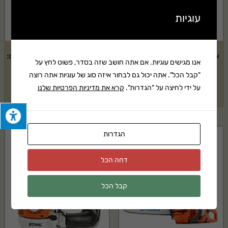
עוגיות
אביזר מנערת זיתים STIHL דגם:
חרמש מוטורי HUSQVARNA דגם:
אנו מגישים עוגיות. אם אתה חושב שזה בסדר, פשוט לחץ על
525RJX
SP-KM
"קבל הכל". אתה יכול גם לבחור איזה סוג של עוגיות אתה רוצה
על ידי לחיצה על "הגדרות".
קרא את מדיניות הפרטיות שלנו
בקשה להצעת מחיר
בקשה להצעת מחיר
הגדרות
דחה הכל
קבל הכל