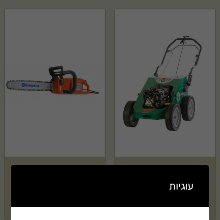
מאווררת צינוריות PLURG 18"
מסור שרשרת HUSQVARNA
דגם:H321EL
עוגיות
₪
17,405
בקשה להצעת מחיר