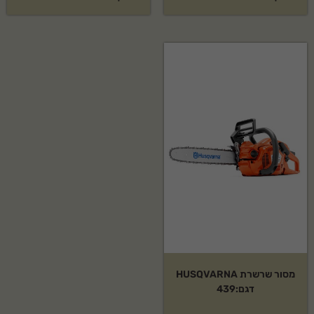
מסור שרשרת HUSQVARNA
דגם:439