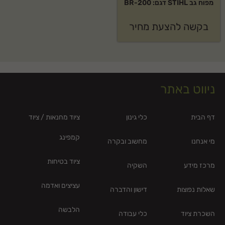
מפוח גב STIHL דגם: BR-200
בקשה להצעת מחיר
ניווט באתר
דף הבית
כלי גינון
ציוד מחנאות / ציוד
קמפינג
מי אנחנו
מחשוב ובקרה
ציוד בטיחות
מרכז מידע
השקיה
עציצים ואדמה
שאלות נפוצות
דישון והדברה
הלבשה
השכרת ציוד
כלי עבודה