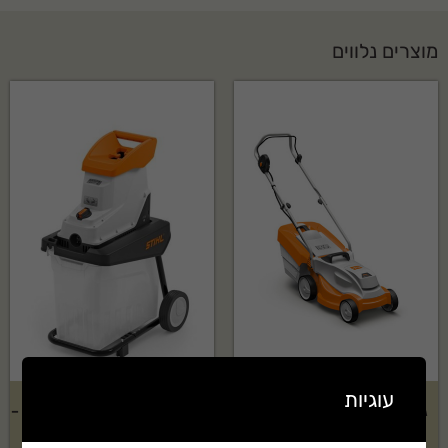
מוצרים נלווים
עוגיות
גוף מכסחת דשא נטענת STIHL
מרסקת גזם חשמלית STIHL דגם –
דגם: RMA 235
GHE140L