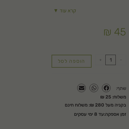
המעוניינים בכלי גינון רב תכליתי חזק, קל משקל, ידית ארגונומית מחוזקת
קרא עוד ▼
בפריברגלס, כף שתילה צרה פרימיום PREMIUM מומלצת למשימות תחזוקת
גינה רבות ומגוונות שיעניקו למשתמש חווית עבודת גינון נוחה ופשוטה, שתשדרג
את נראות הבית וסביבתו להנאת כל המשפחה. שנתיים אחריות. שימוש רב
₪
45
תכליתי: שתילה. חפירה. ערבוב קומפוסט ודשנים. עבודות גינון כלליות. יתרונות
בולטים: ראש פלדה עמיד עם ציפוי עמיד בפני קורוזיה. קלה לניקוי. עמידה.
משקל קל. חיזוק מפיברגלס.
+
-
הוספה לסל
שתף:
משלוח: 25 ₪
בקניה מעל 280 ₪: משלוח חינם
זמן אספקה:עד 8 ימי עסקים