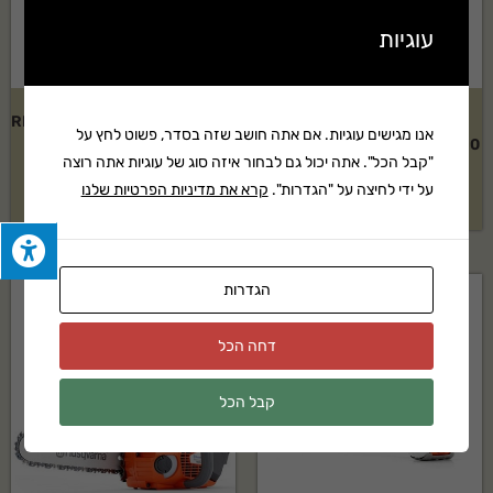
עוגיות
קיט מגזמת נטענת כולל סוללה
גוף מכסחת דשא נטענת RMA 460
אנו מגישים עוגיות. אם אתה חושב שזה בסדר, פשוט לחץ על
AK10 ומטען STIHL דגם: HSA 56
סטיל
"קבל הכל". אתה יכול גם לבחור איזה סוג של עוגיות אתה רוצה
על ידי לחיצה על "הגדרות".
קרא את מדיניות הפרטיות שלנו
בקשה להצעת מחיר
בקשה להצעת מחיר
הגדרות
דחה הכל
קבל הכל