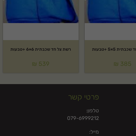
תית 5×5 +טבעות
רשת צל חד שכבתית 6×6 +טבעות
₪
539
₪
385
פרטי קשר
טלפון:
079-6999212
מייל: