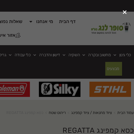
×
דף הבית
מי אנחנו
שאלות נפוצ
אזור איש
כלי גינון
מחשוב ובקרה
השקיה
דישון והדברה
כלי עבודה
גריל
מבצעים
עמוד הבית
>
ציוד מחנאות / ציוד קמפינג
>
ריהוט שטח
>
כסא קמפינג REGATTA
כסא קמפינג REGATTA