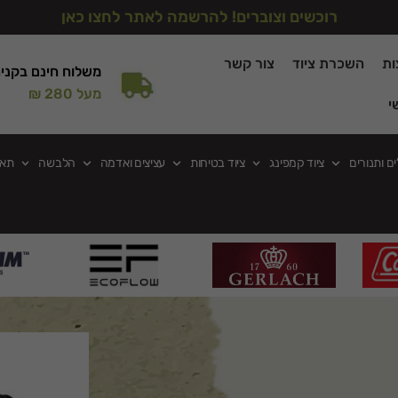
רוכשים וצוברים! להרשמה לאתר לחצו כאן
ות
השכרת ציוד
צור קשר
משלוח חינם בקני
מעל 280 ₪
י
ים ותנורים
ציוד קמפינג
ציוד בטיחות
עציצים ואדמה
הלבשה
תאו