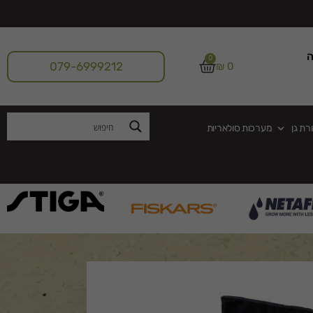
ה
0
079-6999212
₪
0
רת גן
מערכות סולאריות