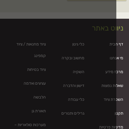
וט באתר
בית
כלי גינון
ציוד מחנאות / ציוד
קמפינג
חנו
מחשוב ובקרה
ציוד בטיחות
 מידע
השקיה
עציצים ואדמה
ת נפוצות
דישון והדברה
הלבשה
ת ציוד
כלי עבודה
תאורת גן
ן
גרילים ותנורים
מערכות סולאריות –
יות פרטיות