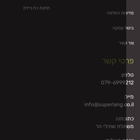
תחנת כח ניידת
יות החלפה
ל עסקה
קשר
טי קשר
ן:
079-6999
:
info@superlang.c
תנו:
לת שתילי הר