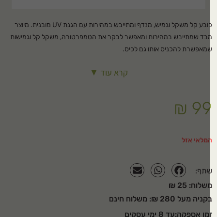
כובע קל משקל וגמיש, מנדף ומתייבש במהירות עם הגנת UV מובנית. מיוצר
בד שמתייבש במהירות ומאפשר לבקר את הטמפרטורה, משקל קל וגמישות
מאפשרת להכניס אותו גם לכיס.
קרא עוד ▼
₪
9
מלאי אזל
תף:
שלוח: 25 ₪
ניה מעל 280 ₪: משלוח חינם
מן אספקה:עד 8 ימי עסקים