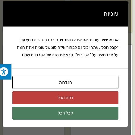
קפוצ'ון טימפרספורט של STIHL
מגף אוסטרלי Blundstone גברים
דגם: 063
עוגיות
₪
342
₪
529
אנו מגישים עוגיות. אם אתה חושב שזה בסדר, פשוט לחץ על
"קבל הכל". אתה יכול גם לבחור איזה סוג של עוגיות אתה רוצה
על ידי לחיצה על "הגדרות".
קרא את מדיניות הפרטיות שלנו
הגדרות
דחה הכל
קבל הכל