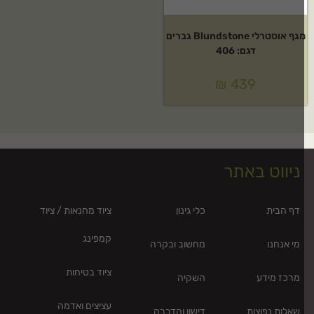
מגף אוסטרלי Blundstone גברים
דגם: 406
₪
439
ניווט באתר
דף הבית
כלי גינון
ציוד מחנאות / ציוד
קמפינג
מי אנחנו
מחשוב ובקרה
ציוד בטיחות
מרכז מידע
השקיה
עציצים ואדמה
שאלות נפוצות
דישון והדברה