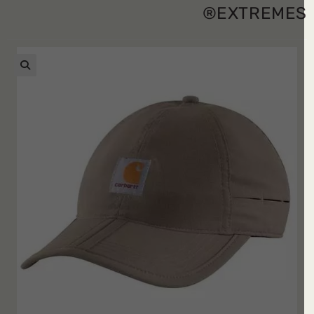
EXTREMES
🔍