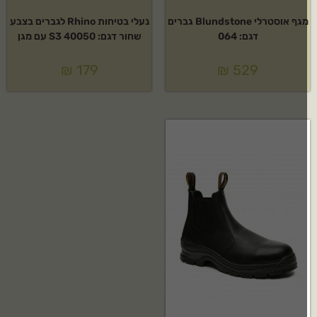
מגף אוסטרלי Blundstone גברים
נעלי בטיחות Rhino לגברים בצבע
דגם: 064
שחור דגם: 40050 S3 עם מגן
₪
179
₪
529