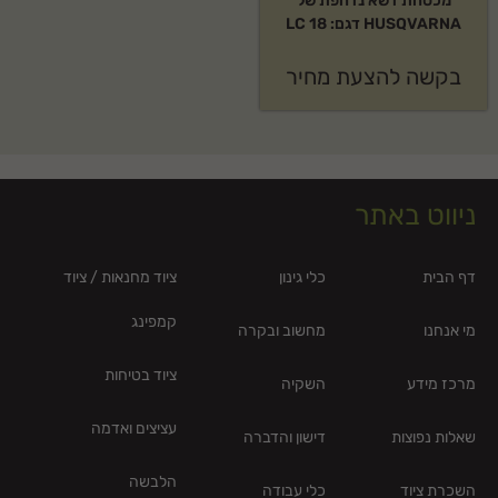
מכסחת דשא נדחפת של
HUSQVARNA דגם: LC 18
בקשה להצעת מחיר
ניווט באתר
דף הבית
כלי גינון
ציוד מחנאות / ציוד
קמפינג
מי אנחנו
מחשוב ובקרה
ציוד בטיחות
מרכז מידע
השקיה
עציצים ואדמה
שאלות נפוצות
דישון והדברה
הלבשה
השכרת ציוד
כלי עבודה