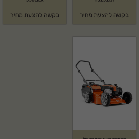
דגם:T525
536LILX
בקשה להצעת מחיר
בקשה להצעת מחיר