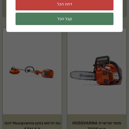
בקשה להצעת מחיר
דחה הכל
בקשה להצעת מחיר
קבל הכל
מסור שרשרת HUSQVARNA
גוף חרמש נטען Husqvarna דגם: