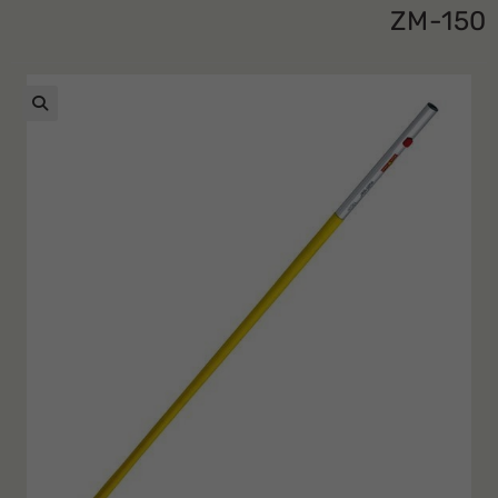
ZM-150
🔍