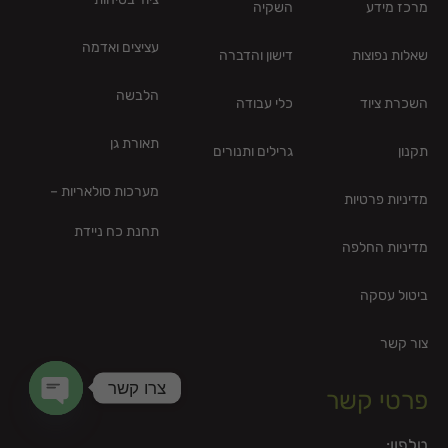
מרכז מידע
השקיה
עציצים ואדמה
שאלות נפוצות
דישון והדברה
הלבשה
השכרת ציוד
כלי עבודה
תאורת גן
תקנון
גרילים ותנורים
מערכות סולאריות –
מדיניות פרטיות
תחנת כח ניידת
מדיניות החלפה
ביטול עסקה
צור קשר
צרו קשר
פרטי קשר
en chaty
טלפון: