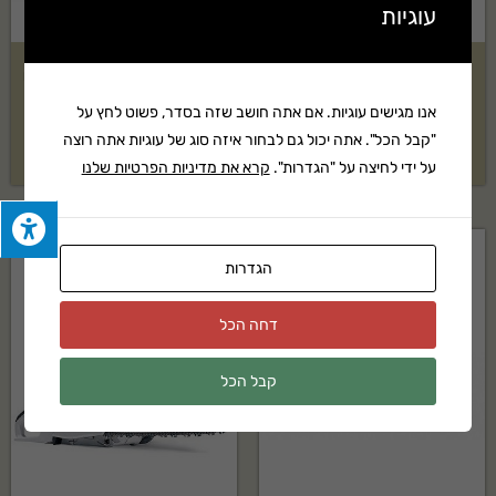
עוגיות
שואב עלים ופסולת תעשייתי
קיט מכסחת נטענת STIHL דגם
Quitevac QV550HSP
RMA 235 + מטען וסוללה
אנו מגישים עוגיות. אם אתה חושב שזה בסדר, פשוט לחץ על
"קבל הכל". אתה יכול גם לבחור איזה סוג של עוגיות אתה רוצה
18,379
₪
בקשה להצעת מחיר
על ידי לחיצה על "הגדרות".
קרא את מדיניות הפרטיות שלנו
הגדרות
דחה הכל
קבל הכל