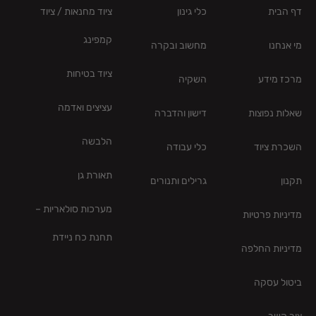
דף הבית
כלי גינון
ציוד מחנאות / ציוד
קמפינג
מי אנחנו
מחשוב ובקרה
ציוד בטיחות
מרכז מידע
השקיה
עציצים ואדמה
שאלות נפוצות
דישון והדברה
הלבשה
השכרת ציוד
כלי עבודה
תאורת גן
תקנון
גרילים ותנורים
מערכות סולאריות –
מדיניות פרטיות
תחנת כח ניידת
מדיניות החלפה
ביטול עסקה