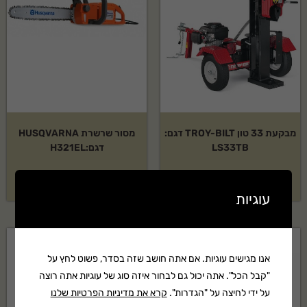
מבקעת 33 טון TROY-BILT דגם:
מסור שרשרת HUSQVARNA
LS33TB
דגם:H321EL
17,899
₪
בקשה להצעת מחיר
עוגיות
אנו מגישים עוגיות. אם אתה חושב שזה בסדר, פשוט לחץ על
"קבל הכל". אתה יכול גם לבחור איזה סוג של עוגיות אתה רוצה
על ידי לחיצה על "הגדרות".
קרא את מדיניות הפרטיות שלנו