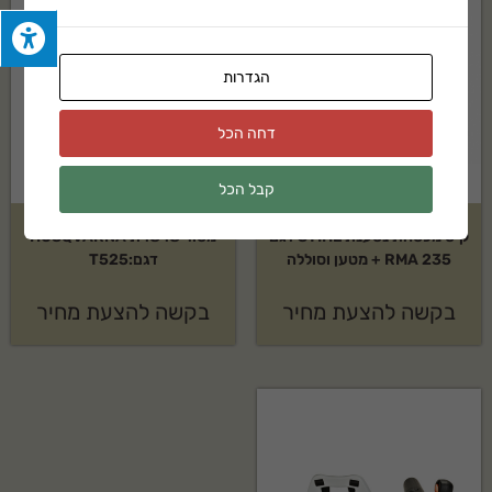
הגדרות
דחה הכל
קבל הכל
קיט מכסחת נטענת STIHL דגם
מסור שרשרת HUSQVARNA
RMA 235 + מטען וסוללה
דגם:T525
בקשה להצעת מחיר
בקשה להצעת מחיר