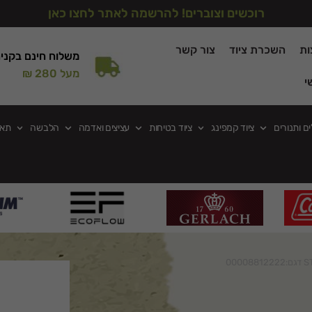
רוכשים וצוברים! להרשמה לאתר לחצו כאן
ות
השכרת ציוד
צור קשר
משלוח חינם בקני
מעל 280 ₪
י
ים ותנורים
ציוד קמפינג
ציוד בטיחות
עציצים ואדמה
הלבשה
תאו