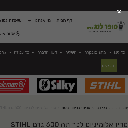
×
דף הבית
מי אנחנו
שאלות נפוצ
אזור איש
כלי גינון
מחשוב ובקרה
השקיה
דישון והדברה
כלי עבודה
גריל
מבצעים
עמוד הבית
>
כלי גינון
>
אביזרי כריתה וניסור
>
טריז אלומיניום לכריתה 600 גרם STIHL דגם:00008812222
טריז אלומיניום לכריתה 600 גרם STIHL