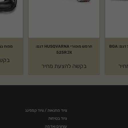
גוף מפוח עלים נטען STIHL דגם: BGA
חרמש מוטורי HUSQVARNA דגם:
מפוח גב STIHL דגם: 200
525RJX
בקשה
חיר
בקשה להצעת מחיר
ציוד מחנאות / ציוד קמפינג
ציוד בטיחות
עציצים ואדמה