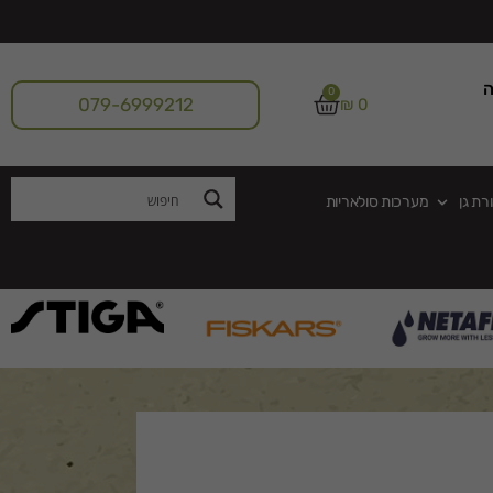
ה
0
079-6999212
₪
0
רת גן
מערכות סולאריות