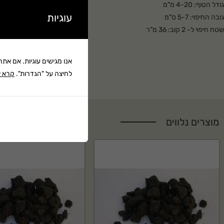
גודל הטוף: 4-20 מ"מ
– חיפוי בין צמחים
עוגיות
גובה החיפוי: 5-7 ס"מ
– חיפוי שבילים
שטח חיפוי ל- 2 קוב: 36 מ"ר
– ניקוז אדניות ועציצים
המחיר כולל הובלה
אנו מגישים עוגיות. אם את
לחיצה על "הגדרות".
קרא א
מוצרים נלווים