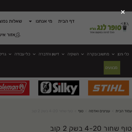
×
דף הבית
מי אנחנו
שאלות נפוצ
אזור איש
כלי גינון
מחשוב ובקרה
השקיה
דישון והדברה
כלי עבודה
גריל
מבצעים
עמוד הבית
>
עציצים ואדמה
>
טוף
>
טוף שחור 4-20 בשק 2 קוב
טוף שחור 4-20 בשק 2 קוב