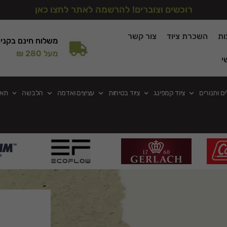
רוכשים וצוברים! להרשמה לאתר לחצו כאן
ות
השכרת ציוד
צור קשר
משלוח חינם בקני
מעל 280 ₪
י
ים ותנורים
ציוד קמפינג
ציוד בטיחות
עציצים ואדמה
הלבשה
תאו