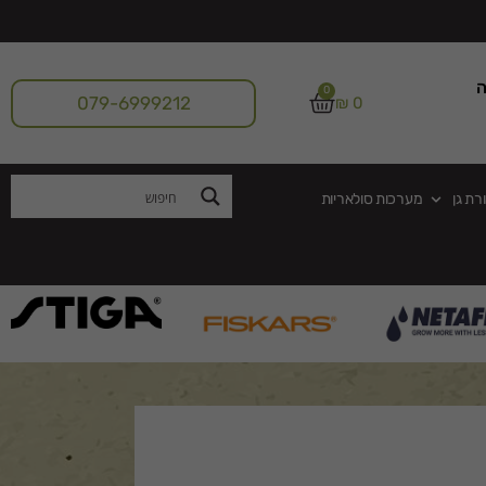
ה
0
079-6999212
₪
0
רת גן
מערכות סולאריות