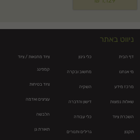
₪
1,129
ניווט באתר
דף הבית
כלי גינון
ציוד מחנאות / ציוד
קמפינג
מי אנחנו
מחשוב ובקרה
ציוד בטיחות
מרכז מידע
השקיה
עציצים ואדמה
שאלות נפוצות
דישון והדברה
הלבשה
השכרת ציוד
כלי עבודה
תאורת גן
תקנון
גרילים ותנורים