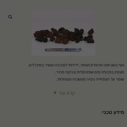
🔍
טוף בגוון חום-אדמדם ושחור, ידידותי לסביבה ועשיר במינרלים.
מצטיין בתכולת מים אופטימלית ובניקוז מהיר.
שומר על הצמחייה נקייה מעשביה וממחלות.
ניתן להשתמש בו גם כחומר חיפוי לגינות נוי וגגות.
קרא עוד ▼
שימושים: – חיפוי בין צמחים – חיפוי שבילים – ניקוז אדניות ועציצים
המחיר כולל הובלה
מידע טכני
: